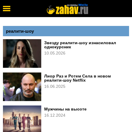
реалити-шоу
Звезду реалити-шоу изнасиловал
однокурсник
10.05.2026
Лиор Раз и Ротем Села в новом
реалити-шоу Netflix
16.06.2025
Мужчины на высоте
16.12.2024