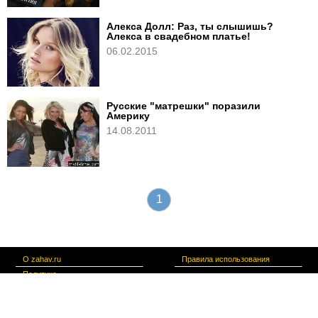
Алекса Долл: Раз, ты слышишь?
Алекса в свадебном платье!
06.02.2015
Русские "матрешки" поразили
Америку
14.08.2011
1
О zahav.ru
Правила использования
Политика
конфиденциальности
Связаться с нами
צרו קשר
Copyright © 2021 Walla! Communications LTD. All rights reserved