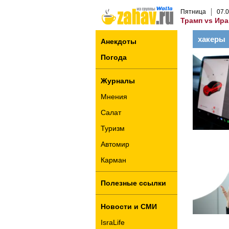
Пятница
07
.
0
Трамп vs Ира
хакеры
Анекдоты
Погода
Журналы
Мнения
Салат
Туризм
Автомир
Карман
Полезные ссылки
Новости и СМИ
IsraLife