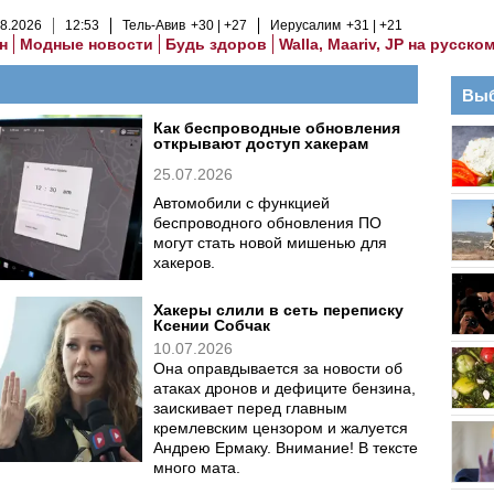
8
.
2026
12
:
53
Тель-Авив
+30
+27
Иерусалим
+31
+21
н
Модные новости
Будь здоров
Walla, Maariv, JP на русско
Выб
Как беспроводные обновления
открывают доступ хакерам
25.07.2026
Автомобили с функцией
беспроводного обновления ПО
могут стать новой мишенью для
хакеров.
Хакеры слили в сеть переписку
Ксении Собчак
10.07.2026
Она оправдывается за новости об
атаках дронов и дефиците бензина,
заискивает перед главным
кремлевским цензором и жалуется
Андрею Ермаку. Внимание! В тексте
много мата.