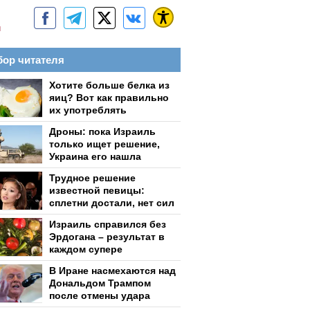
м
ор читателя
Хотите больше белка из
яиц? Вот как правильно
их употреблять
Дроны: пока Израиль
только ищет решение,
Украина его нашла
Трудное решение
известной певицы:
сплетни достали, нет сил
Израиль справился без
Эрдогана – результат в
каждом супере
В Иране насмехаются над
Дональдом Трампом
после отмены удара