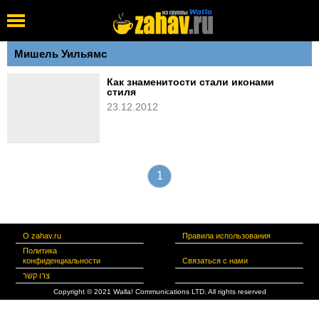
Мишель Уильямс
Как знаменитости стали иконами
стиля
23.12.2012
1
О zahav.ru
Правила использования
Политика
конфиденциальности
Связаться с нами
צרו קשר
Copyright © 2021 Walla! Communications LTD. All rights reserved