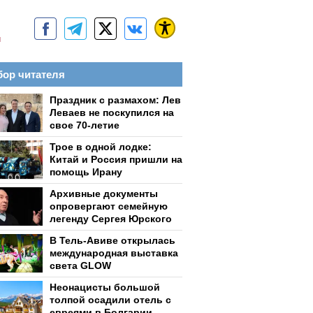
м
ор читателя
Праздник с размахом: Лев
Леваев не поскупился на
свое 70-летие
Трое в одной лодке:
Китай и Россия пришли на
помощь Ирану
Архивные документы
опровергают семейную
легенду Сергея Юрского
В Тель-Авиве открылась
международная выставка
света GLOW
Неонацисты большой
толпой осадили отель с
евреями в Болгарии