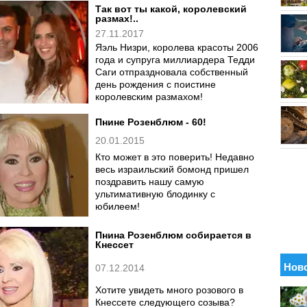
Так вот ты какой, королевский
размах!..
27.11.2017
Яэль Низри, королева красоты 2006
года и супруга миллиардера Тедди
Саги отпраздновала собственный
день рождения с поистине
королевским размахом!
Пнине Розенблюм - 60!
20.01.2015
Кто может в это поверить! Недавно
весь израильский бомонд пришел
поздравить нашу самую
ультимативную блодинку с
юбилеем!
Пнина Розенблюм собирается в
Кнессет
07.12.2014
Хотите увидеть много розового в
Кнессете следующего созыва?