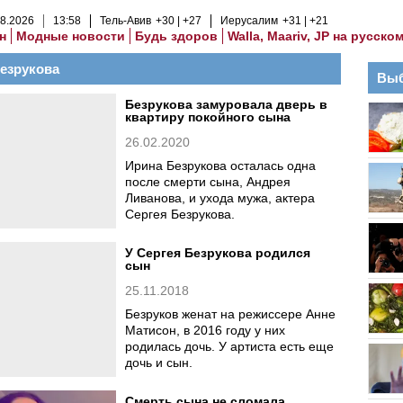
8
.
2026
13
:
58
Тель-Авив
+30
+27
Иерусалим
+31
+21
н
Модные новости
Будь здоров
Walla, Maariv, JP на русско
езрукова
Выб
Безрукова замуровала дверь в
квартиру покойного сына
26.02.2020
Ирина Безрукова осталась одна
после смерти сына, Андрея
Ливанова, и ухода мужа, актера
Сергея Безрукова.
У Сергея Безрукова родился
сын
25.11.2018
Безруков женат на режиссере Анне
Матисон, в 2016 году у них
родилась дочь. У артиста есть еще
дочь и сын.
Смерть сына не сломала