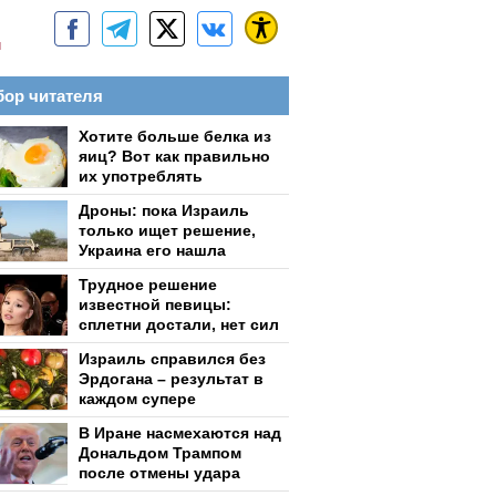
м
ор читателя
Хотите больше белка из
яиц? Вот как правильно
их употреблять
Дроны: пока Израиль
только ищет решение,
Украина его нашла
Трудное решение
известной певицы:
сплетни достали, нет сил
Израиль справился без
Эрдогана – результат в
каждом супере
В Иране насмехаются над
Дональдом Трампом
после отмены удара