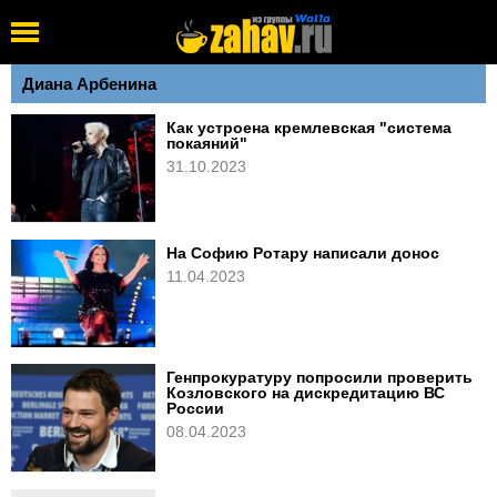
Диана Арбенина
Как устроена кремлевская "система
покаяний"
31.10.2023
На Софию Ротару написали донос
11.04.2023
Генпрокуратуру попросили проверить
Козловского на дискредитацию ВС
России
08.04.2023