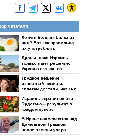
м
ор читателя
Хотите больше белка из
яиц? Вот как правильно
их употреблять
Дроны: пока Израиль
только ищет решение,
Украина его нашла
Трудное решение
известной певицы:
сплетни достали, нет сил
Израиль справился без
Эрдогана – результат в
каждом супере
В Иране насмехаются над
Дональдом Трампом
после отмены удара