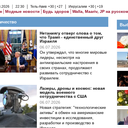
8
.
2026
22
:
30
Тель-Авив
+30
+27
Иерусалим
+30
+19
н
Модные новости
Будь здоров
Walla, Maariv, JP на русско
ичество
Выб
Нетаниягу отверг слова о том,
что Трамп - единственный друг
Израиля
06.07.2026
Он утверждал, что многие мировые
лидеры, несмотря на
антиизраильские настроения в
своих странах, продолжают
развивать сотрудничество с
Израилем.
Лазеры, дроны и космос: новая
модель военного
сотрудничества с США
06.07.2026
Новая стратегия: "технологические
активы" в обмен на американские
инвестиции в исследования,
разработки и производство в