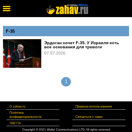
F-35
Эрдоган хочет F-35. У Израиля есть
все основания для тревоги
07.07.2026
1
О zahav.ru
Правила использования
Политика
конфиденциальности
Связаться с нами
צרו קשר
Copyright © 2021 Walla! Communications LTD. All rights reserved