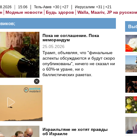
8
.
2026
15
:
06
Тель-Авив
+30
+27
Иерусалим
+31
+21
н
Модные новости
Будь здоров
Walla, Maariv, JP на русско
виков;
Выб
Пока не соглашение. Пока
меморандум
25.05.2026
Трамп, объявляя, что "финальные
аспекты обсуждаются и будут скоро
опубликованы", ничего не сказал ни
о 60%-м уране, ни о
баллистических ракетах.
Израильтяне не хотят правды
об Израиле