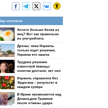
м
ор читателя
Хотите больше белка из
яиц? Вот как правильно
их употреблять
Дроны: пока Израиль
только ищет решение,
Украина его нашла
Трудное решение
известной певицы:
сплетни достали, нет сил
Израиль справился без
Эрдогана – результат в
каждом супере
В Иране насмехаются над
Дональдом Трампом
после отмены удара