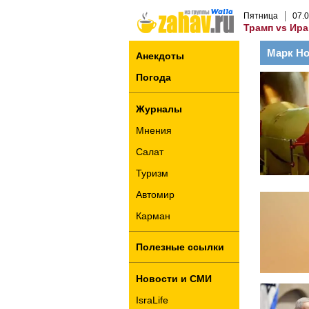
Пятница
07
.
0
Трамп vs Ира
Марк Но
Анекдоты
Погода
Журналы
Мнения
Салат
Туризм
Автомир
Карман
Полезные ссылки
Новости и СМИ
IsraLife