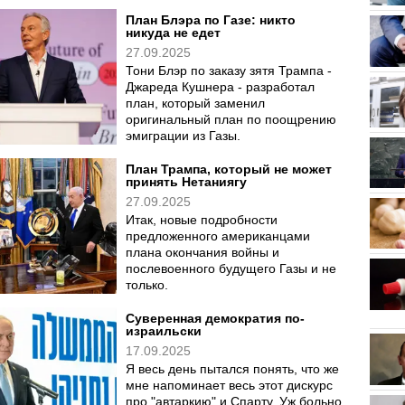
План Блэра по Газе: никто
никуда не едет
27.09.2025
Тони Блэр по заказу зятя Трампа -
Джареда Кушнера - разработал
план, который заменил
оригинальный план по поощрению
эмиграции из Газы.
План Трампа, который не может
принять Нетаниягу
27.09.2025
Итак, новые подробности
предложенного американцами
плана окончания войны и
послевоенного будущего Газы и не
только.
Суверенная демократия по-
израильски
17.09.2025
Я весь день пытался понять, что же
мне напоминает весь этот дискурс
про "автаркию" и Спарту. Уж больно