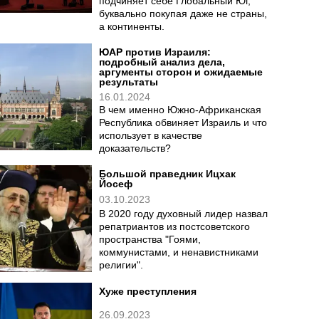
подчиняет себе Глобальный Юг,
буквально покупая даже не страны,
а континенты.
ЮАР против Израиля:
подробный анализ дела,
аргументы сторон и ожидаемые
результаты
16.01.2024
В чем именно Южно-Африканская
Республика обвиняет Израиль и что
использует в качестве
доказательств?
Большой праведник Ицхак
Йосеф
03.10.2023
В 2020 году духовный лидер назвал
репатриантов из постсоветского
пространства "Гоями,
коммунистами, и ненавистниками
религии".
Хуже преступления
26.09.2023