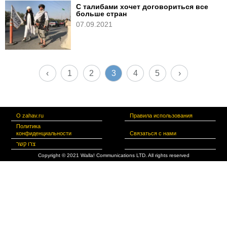
С талибами хочет договориться все
больше стран
07.09.2021
‹
1
2
3
4
5
›
О zahav.ru
Правила использования
Политика
конфиденциальности
Связаться с нами
צרו קשר
Copyright © 2021 Walla! Communications LTD. All rights reserved