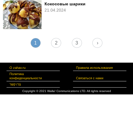
Кокосовые шарики
21.04.2024
1
2
3
›
О zahav.ru
Правила использования
Политика
конфиденциальности
Связаться с нами
צרו קשר
Copyright © 2021 Walla! Communications LTD. All rights reserved