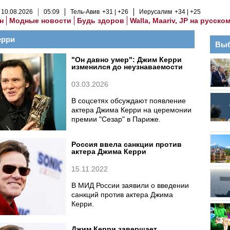
10
.
08
.
2026
05
:
09
Тель-Авив
+31
+26
Иерусалим
+34
+25
н
Модные новости
Будь здоров
Walla, Maariv, JP на русско
ерри
Выб
"Он давно умер": Джим Керри
изменился до неузнаваемости
03.03.2026
В соцсетях обсуждают появление
актера Джима Керри на церемонии
премии "Сезар" в Париже.
Россия ввела санкции против
актера Джима Керри
15.11.2022
В МИД России заявили о введении
санкций против актера Джима
Керри.
Джим Керри завершает