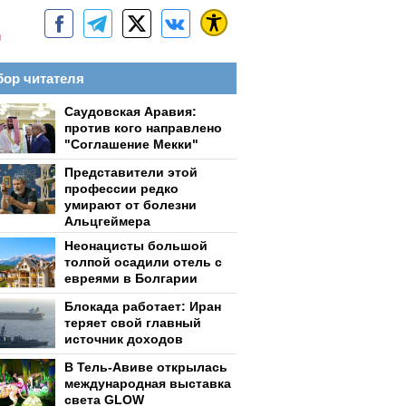
м
ор читателя
Саудовская Аравия:
против кого направлено
"Соглашение Мекки"
Представители этой
профессии редко
умирают от болезни
Альцгеймера
Неонацисты большой
толпой осадили отель с
евреями в Болгарии
Блокада работает: Иран
теряет свой главный
источник доходов
В Тель-Авиве открылась
международная выставка
света GLOW