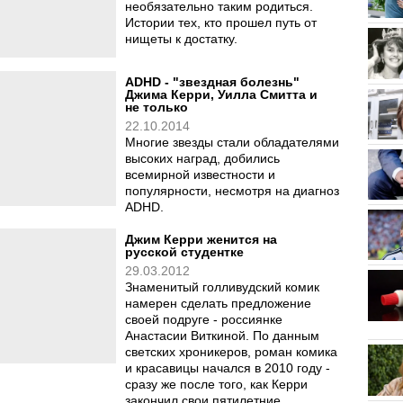
необязательно таким родиться.
Истории тех, кто прошел путь от
нищеты к достатку.
ADHD - "звездная болезнь"
Джима Керри, Уилла Смитта и
не только
22.10.2014
Многие звезды стали обладателями
высоких наград, добились
всемирной известности и
популярности, несмотря на диагноз
ADHD.
Джим Керри женится на
русской студентке
29.03.2012
Знаменитый голливудский комик
намерен сделать предложение
своей подруге - россиянке
Анастасии Виткиной. По данным
светских хроникеров, роман комика
и красавицы начался в 2010 году -
сразу же после того, как Керри
закончил свои пятилетние