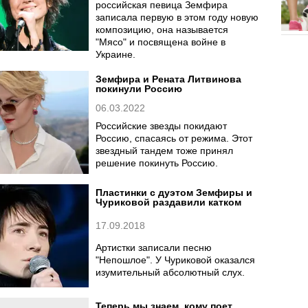
российская певица Земфира
записала первую в этом году новую
композицию, она называется
"Мясо" и посвящена войне в
Украине.
Земфира и Рената Литвинова
покинули Россию
06.03.2022
Российские звезды покидают
Россию, спасаясь от режима. Этот
звездный тандем тоже принял
решение покинуть Россию.
Пластинки с дуэтом Земфиры и
Чуриковой раздавили катком
17.09.2018
Артистки записали песню
"Непошлое". У Чуриковой оказался
изумительный абсолютный слух.
Теперь мы знаем, кому поет