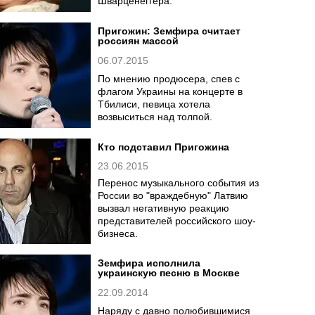
Шварценеггера.
Пригожин: Земфира считает
россиян массой
06.07.2015
По мнению продюсера, спев с
флагом Украины на концерте в
Тбилиси, певица хотела
возвыситься над толпой.
Кто подставил Пригожина
23.06.2015
Перенос музыкального события из
России во "враждебную" Латвию
вызвал негативную реакцию
представителей российского шоу-
бизнеса.
Земфира исполнила
украинскую песню в Москве
22.09.2014
Наряду с давно полюбившимися