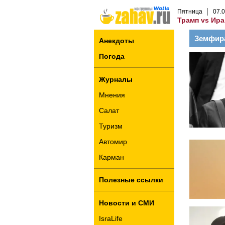
Пятница
07
.
0
Трамп vs Ира
Земфир
Анекдоты
Погода
Журналы
Мнения
Салат
Туризм
Автомир
Карман
Полезные ссылки
Новости и СМИ
IsraLife