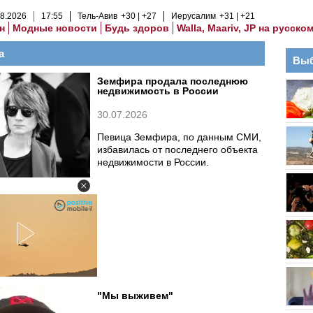
8
.
2026
17
:
55
Тель-Авив
+30
+27
Иерусалим
+31
+21
н
Модные новости
Будь здоров
Walla, Maariv, JP на русско
а
Выб
Земфира продала последнюю
недвижимость в России
30.07.2026
Певица Земфира, по данным СМИ,
избавилась от последнего объекта
недвижимости в России.
"Мы выживем"