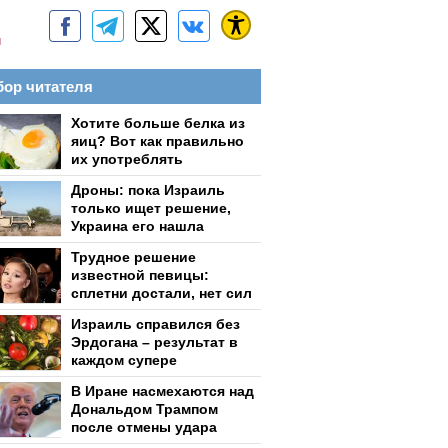
м
ор читателя
Хотите больше белка из
яиц? Вот как правильно
их употреблять
Дроны: пока Израиль
только ищет решение,
Украина его нашла
Трудное решение
известной певицы:
сплетни достали, нет сил
Израиль справился без
Эрдогана – результат в
каждом супере
В Иране насмехаются над
Дональдом Трампом
после отмены удара