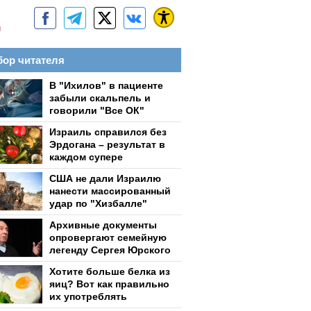
м
ор читателя
В "Ихилов" в пациенте
забыли скальпель и
говорили "Все ОК"
Израиль справился без
Эрдогана – результат в
каждом супере
США не дали Израилю
нанести массированный
удар по "Хизбалле"
Архивные документы
опровергают семейную
легенду Сергея Юрского
Хотите больше белка из
яиц? Вот как правильно
их употреблять