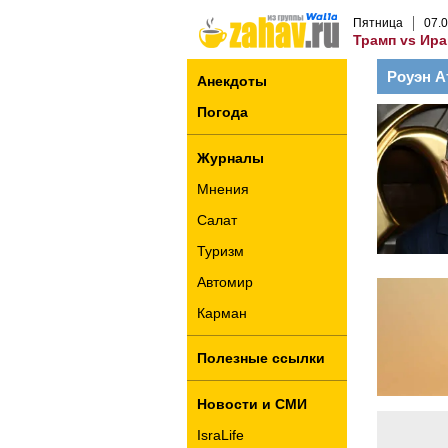
Пятница
07
.
0
Трамп vs Ира
Роуэн А
Анекдоты
Погода
Журналы
Мнения
Салат
Туризм
Автомир
Карман
Полезные ссылки
Новости и СМИ
IsraLife