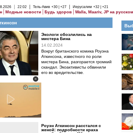
8
.
2026
22
:
02
Тель-Авив
+30
+27
Иерусалим
+32
+21
н
Модные новости
Будь здоров
Walla, Maariv, JP на русско
ткинсон
Выб
Экологи обозлились на
мистера Бина
14.02.2024
Вокруг британского комика Роуэна
Аткинсона, известного по роли
мистера Бина, разгорается громкий
скандал. Экоактивисты обвинили
его во вредительстве.
Роуэн Аткинсон расстался с
женой: подробности краха