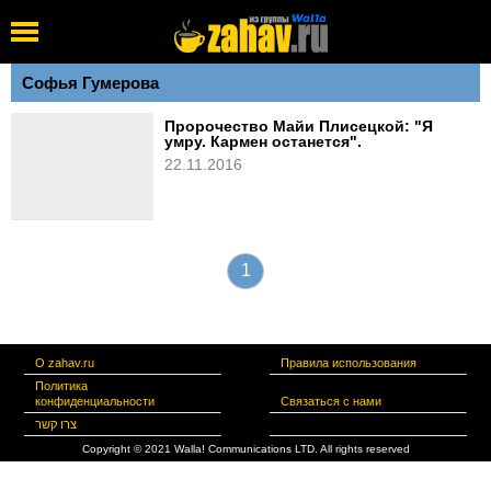
Софья Гумерова
Пророчество Майи Плисецкой: "Я
умру. Кармен останется".
22.11.2016
1
О zahav.ru
Правила использования
Политика
конфиденциальности
Связаться с нами
צרו קשר
Copyright © 2021 Walla! Communications LTD. All rights reserved