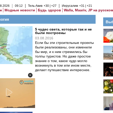
8
.
2026
09
:
12
Тель-Авив
+30
+27
Иерусалим
+31
+21
н
Модные новости
Будь здоров
Walla, Maariv, JP на русско
логия
Выб
5 чудес света, которые так и не
были построены
03.08.2016
Если бы эти строительные проекты
были реализованы, они изменили
бы мир, и к ним стремились бы
толпы туристов. Но даже простое
знание о том, какое чудо могло
возникнуть в том или ином месте,
делает путешествие интереснее.