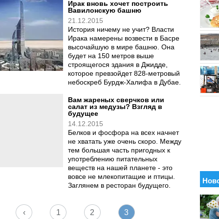
Ирак вновь хочет построить
Вавилонскую башню
21.12.2015
История ничему не учит? Власти
Ирака намерены возвести в Басре
высочайшую в мире башню. Она
будет на 150 метров выше
строящегося здания в Джидде,
которое превзойдет 828-метровый
небоскреб Бурдж-Халифа в Дубае.
Вам жареных сверчков или
салат из медузы? Взгляд в
будущее
14.12.2015
Белков и фосфора на всех начнет
не хватать уже очень скоро. Между
тем большая часть пригодных к
употреблению питательных
веществ на нашей планете - это
вовсе не млекопитащие и птицы.
Заглянем в ресторан будущего.
‹
1
2
3