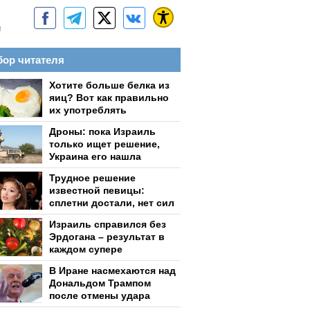
м
ор читателя
Хотите больше белка из
яиц? Вот как правильно
их употреблять
Дроны: пока Израиль
только ищет решение,
Украина его нашла
Трудное решение
известной певицы:
сплетни достали, нет сил
Израиль справился без
Эрдогана – результат в
каждом супере
В Иране насмехаются над
Дональдом Трампом
после отмены удара