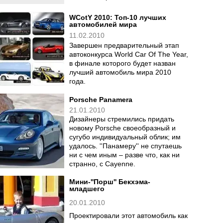
WCotY 2010: Топ-10 лучших
автомобилей мира
11.02.2010
Завершен предварительный этап
автоконкурса World Car Of The Year,
в финале которого будет назван
лучший автомобиль мира 2010
года.
Porsche Panamera
21.01.2010
Дизайнеры стремились придать
новому Porsche своеобразный и
сугубо индивидуальный облик; им
удалось. ''Панамеру'' не спутаешь
ни с чем иным – разве что, как ни
странно, с Cayenne.
Мини-''Порш'' Бекхэма-
младшего
20.01.2010
Проектировали этот автомобиль как