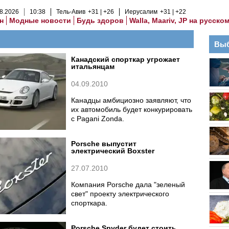
8
.
2026
10
:
38
Тель-Авив
+31
+26
Иерусалим
+31
+22
н
Модные новости
Будь здоров
Walla, Maariv, JP на русско
Выб
Канадский спорткар угрожает
итальянцам
04.09.2010
Канадцы амбициозно заявляют, что
их автомобиль будет конкурировать
с Pagani Zonda.
Porsche выпустит
электрический Boxster
27.07.2010
Компания Porsche дала "зеленый
свет" проекту электрического
спорткара.
Porsche Spyder будет стоить