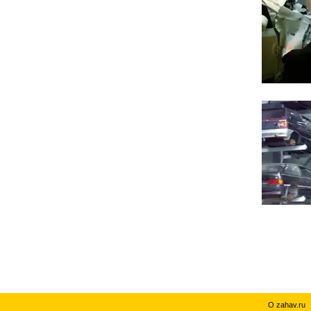
О zahav.ru