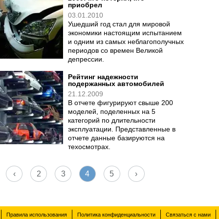
приобрел
03.01.2010
Ушедший год стал для мировой
экономики настоящим испытанием
и одним из самых неблагополучных
периодов со времен Великой
депрессии.
Рейтинг надежности
подержанных автомобилей
21.12.2009
В отчете фигурируют свыше 200
моделей, поделенных на 5
категорий по длительности
эксплуатации. Представленные в
отчете данные базируются на
техосмотрах.
‹
2
3
4
5
›
Правила использования
Политика конфиденциальности
Связаться с нами