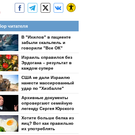
м
ор читателя
В "Ихилов" в пациенте
забыли скальпель и
говорили "Все ОК"
Израиль справился без
Эрдогана – результат в
каждом супере
США не дали Израилю
нанести массированный
удар по "Хизбалле"
Архивные документы
опровергают семейную
легенду Сергея Юрского
Хотите больше белка из
яиц? Вот как правильно
их употреблять