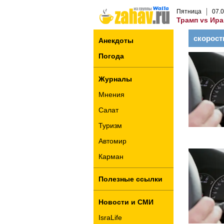
Пятница
07
.
0
Трамп vs Ира
скорост
Анекдоты
Погода
Журналы
Мнения
Салат
Туризм
Автомир
Карман
Полезные ссылки
Новости и СМИ
IsraLife