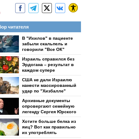
м
ор читателя
В "Ихилов" в пациенте
забыли скальпель и
говорили "Все ОК"
Израиль справился без
Эрдогана – результат в
каждом супере
США не дали Израилю
нанести массированный
удар по "Хизбалле"
Архивные документы
опровергают семейную
легенду Сергея Юрского
Хотите больше белка из
яиц? Вот как правильно
их употреблять