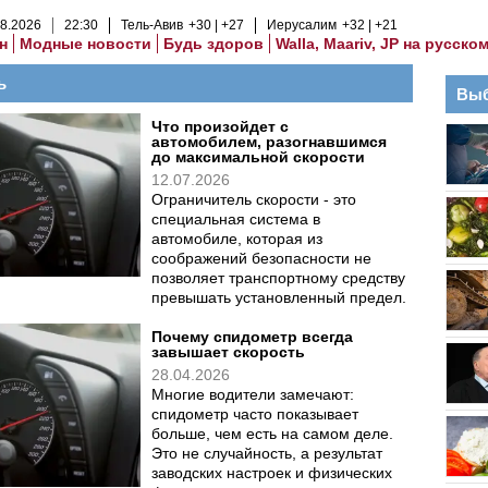
8
.
2026
22
:
30
Тель-Авив
+30
+27
Иерусалим
+32
+21
н
Модные новости
Будь здоров
Walla, Maariv, JP на русско
ь
Выб
Что произойдет с
автомобилем, разогнавшимся
до максимальной скорости
12.07.2026
Ограничитель скорости - это
специальная система в
автомобиле, которая из
соображений безопасности не
позволяет транспортному средству
превышать установленный предел.
Почему спидометр всегда
завышает скорость
28.04.2026
Многие водители замечают:
спидометр часто показывает
больше, чем есть на самом деле.
Это не случайность, а результат
заводских настроек и физических