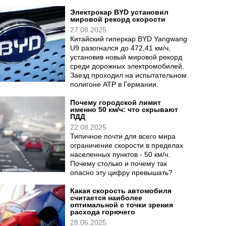
Электрокар BYD установил
мировой рекорд скорости
27.08.2025
Китайский гиперкар BYD Yangwang
U9 разогнался до 472,41 км/ч,
установив новый мировой рекорд
среди дорожных электромобилей.
Заезд проходил на испытательном
полигоне ATP в Германии.
Почему городской лимит
именно 50 км/ч: что скрывают
ПДД
22.08.2025
Типичное почти для всего мира
ограничение скорости в пределах
населенных пунктов - 50 км/ч.
Почему столько и почему так
опасно эту цифру превышать?
Какая скорость автомобиля
считается наиболее
оптимальной с точки зрения
расхода горючего
28.06.2025