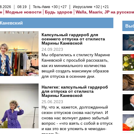
8
.
2026
08
:
19
Тель-Авив
+30
+27
Иерусалим
+32
+21
н
Модные новости
Будь здоров
Walla, Maariv, JP на русско
Каневский
Выб
Капсульный гардероб для
осеннего отпуска от стилиста
Марины Каневской
24.09.2023
Мы обратились к стилисту Марине
Каневской с просьбой рассказать,
как из минимального количества
вещей создать максимум образов
для отпуска в осенние дни.
Налегке: капсульный гардероб
для отпуска от стилиста
Марины Каневской
25.06.2023
Ну, что ж, кажется, долгожданный
сезон отпусков снова наступил. И
снова нас волнует давно забытый
вопрос - «что взять с собой в отпуск
и как это все уложить в чемодан-