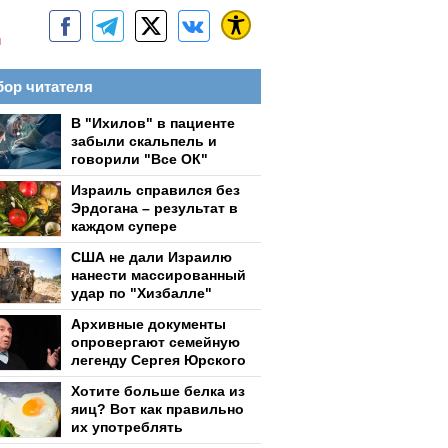
м
ор читателя
В "Ихилов" в пациенте
забыли скальпель и
говорили "Все ОК"
Израиль справился без
Эрдогана – результат в
каждом супере
США не дали Израилю
нанести массированный
удар по "Хизбалле"
Архивные документы
опровергают семейную
легенду Сергея Юрского
Хотите больше белка из
яиц? Вот как правильно
их употреблять