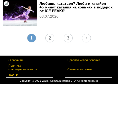
Любишь кататься? Люби и катайся -
45 минут катания на коньках в подарок
от ICE PEAKS!
08.07.2020
1
2
3
›
О zahav.ru
Правила использования
Политика
конфиденциальности
Связаться с нами
צרו קשר
Copyright © 2021 Walla! Communications LTD. All rights reserved