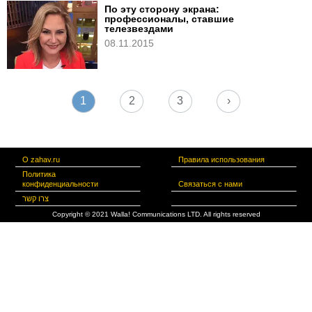
По эту сторону экрана:
профессионалы, ставшие
телезвездами
08.11.2015
1
2
3
›
О zahav.ru
Правила использования
Политика
конфиденциальности
Связаться с нами
צרו קשר
Copyright © 2021 Walla! Communications LTD. All rights reserved