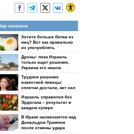
м
ор читателя
Хотите больше белка из
яиц? Вот как правильно
их употреблять
Дроны: пока Израиль
только ищет решение,
Украина его нашла
Трудное решение
известной певицы:
сплетни достали, нет сил
Израиль справился без
Эрдогана – результат в
каждом супере
В Иране насмехаются над
Дональдом Трампом
после отмены удара