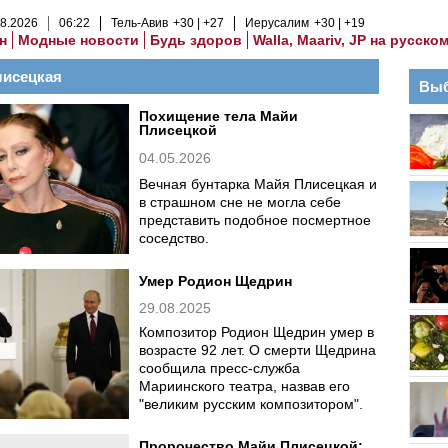
8
.
2026
06
:
22
Тель-Авив
+30
+27
Иерусалим
+30
+19
н
Модные новости
Будь здоров
Walla, Maariv, JP на русско
лисецкая
Выб
Похищение тела Майи
Плисецкой
04.05.2026
Вечная бунтарка Майя Плисецкая и
в страшном сне не могла себе
представить подобное посмертное
соседство.
Умер Родион Щедрин
29.08.2025
Композитор Родион Щедрин умер в
возрасте 92 лет. О смерти Щедрина
сообщила пресс-служба
Мариинского театра, назвав его
"великим русским композитором".
Пророчество Майи Плисецкой: