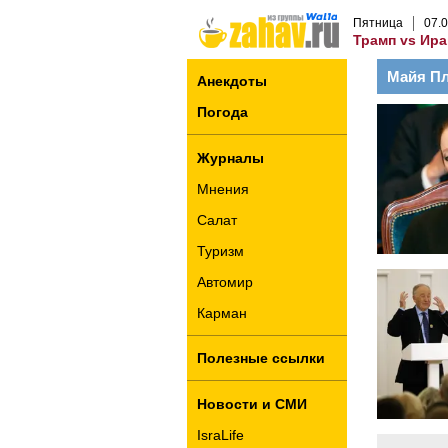
Пятница
07
.
0
Трамп vs Ира
Майя П
Анекдоты
Погода
Журналы
Мнения
Салат
Туризм
Автомир
Карман
Полезные ссылки
Новости и СМИ
IsraLife