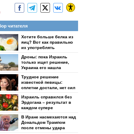
м
ор читателя
Хотите больше белка из
яиц? Вот как правильно
их употреблять
Дроны: пока Израиль
только ищет решение,
Украина его нашла
Трудное решение
известной певицы:
сплетни достали, нет сил
Израиль справился без
Эрдогана – результат в
каждом супере
В Иране насмехаются над
Дональдом Трампом
после отмены удара