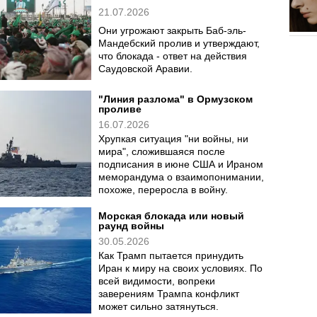
Американские военные нанесли
новую серию ударов по Ирану с
целью "дальнейшего ослабления"
его возможностей атаковать суда в
Ормузском проливе.
Хуситы объявили морскую
блокаду Саудовской Аравии
21.07.2026
Они угрожают закрыть Баб-эль-
Мандебский пролив и утверждают,
что блокада - ответ на действия
Саудовской Аравии.
"Линия разлома" в Ормузском
проливе
16.07.2026
Хрупкая ситуация "ни войны, ни
мира", сложившаяся после
подписания в июне США и Ираном
меморандума о взаимопонимании,
похоже, переросла в войну.
Морская блокада или новый