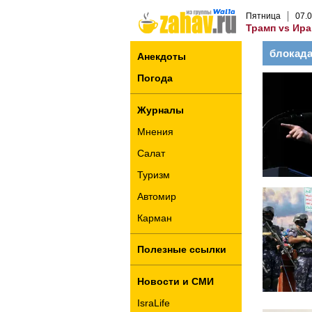
Пятница
07
.
0
Трамп vs Ира
блокад
Анекдоты
Погода
Журналы
Мнения
Салат
Туризм
Автомир
Карман
Полезные ссылки
Новости и СМИ
IsraLife