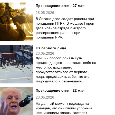
раунд войны
30.05.2026
Как Трамп пытается принудить
Иран к миру на своих условиях. По
всей видимости, вопреки
заверениям Трампа конфликт
может сильно затянуться.
Прекращение огня - 27 мая
28.05.2026
В Ливане двое солдат ранены при
попадании ПТРК. В мошаве Горен
двое членов отряда быстрого
реагирования ранены при
попадании FPV.
От первого лица
23.05.2026
Лучший способ понять суть
происходящего - поставить себя на
место пострадавшего,
прочувствовать все от первого
лица, представить себе, что это