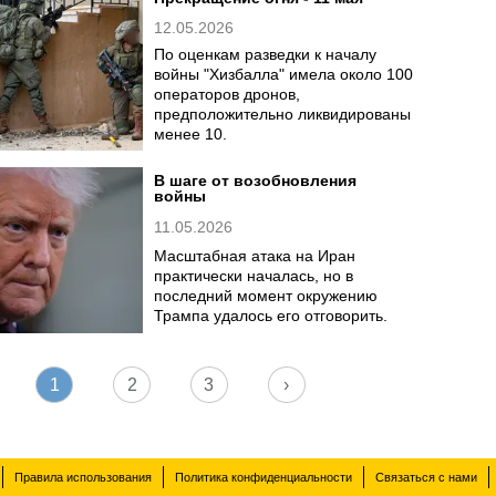
15.05.2026
Как полчища маленьких катеров
противостоят ВМС США в
Ормузском проливе.
Прекращение огня - 11 мая
12.05.2026
По оценкам разведки к началу
войны "Хизбалла" имела около 100
операторов дронов,
предположительно ликвидированы
менее 10.
В шаге от возобновления
войны
11.05.2026
Масштабная атака на Иран
практически началась, но в
последний момент окружению
Трампа удалось его отговорить.