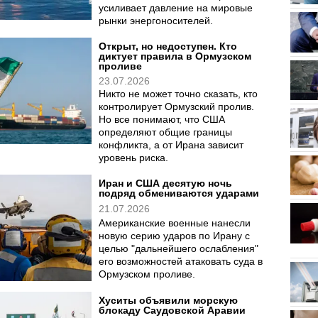
Хуситы бьют по ценам на все.
Ждет ли мировые рынки новый
шок
24.07.2026
Откроют ли хуситы полноценный
фронт в войне на Ближнем
Востоке? Их заявление в разы
усиливает давление на мировые
рынки энергоносителей.
Открыт, но недоступен. Кто
диктует правила в Ормузском
проливе
23.07.2026
Никто не может точно сказать, кто
контролирует Ормузский пролив.
Но все понимают, что США
определяют общие границы
конфликта, а от Ирана зависит
уровень риска.
Иран и США десятую ночь
подряд обмениваются ударами
21.07.2026