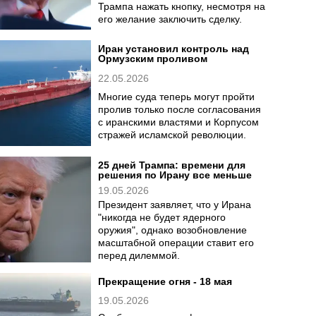
лицо думало и переживало.
Прекращение огня - 22 мая
23.05.2026
На данный момент надежда на
иранцев, что они своим упорным
неснижением планки заставят
Трампа нажать кнопку, несмотря на
его желание заключить сделку.
Иран установил контроль над
Ормузским проливом
22.05.2026
Многие суда теперь могут пройти
пролив только после согласования
с иранскими властями и Корпусом
стражей исламской революции.
25 дней Трампа: времени для
решения по Ирану все меньше
19.05.2026
Президент заявляет, что у Ирана