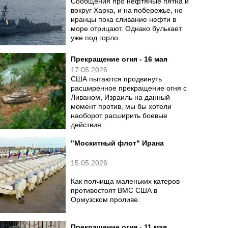
"никогда не будет ядерного
оружия", однако возобновление
масштабной операции ставит его
перед дилеммой.
Прекращение огня - 18 мая
19.05.2026
Сообщения про нефтяные пятна и
вокруг Харка, и на побережье, но
иранцы пока сливание нефти в
море отрицают. Однако булькает
уже под горло.
Прекращение огня - 16 мая
17.05.2026
США пытаются продвинуть
расширенное прекращение огня с
Ливаном, Израиль на данный
момент против, мы бы хотели
наоборот расширить боевые
действия.
"Москитный флот" Ирана