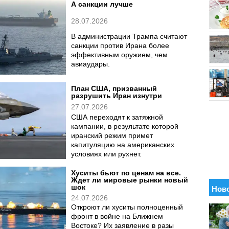
Мандеб
29.07.2026
Министр иностранных дел Йемена
заявила, что хуситы стремятся
повторить иранскую модель и
реализовать ее в Баб-эль-
Мандебском проливе.
А санкции лучше
28.07.2026
В администрации Трампа считают
санкции против Ирана более
эффективным оружием, чем
авиаудары.
План США, призванный
разрушить Иран изнутри
27.07.2026
США переходят к затяжной
кампании, в результате которой
иранский режим примет
капитуляцию на американских
условиях или рухнет.