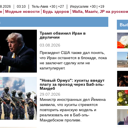
8
.
2026
03
:
10
Тель-Авив
+30
+27
Иерусалим
+30
+19
н
Модные новости
Будь здоров
Walla, Maariv, JP на русско
а
Выб
Трамп обвинил Иран в
двуличии
03.08.2026
Президент США также дал понять,
что Иран останется в блокаде, пока
не заключит сделку или не
капитулирует.
"Новый Ормуз": хуситы введут
плату за проход через Баб-эль-