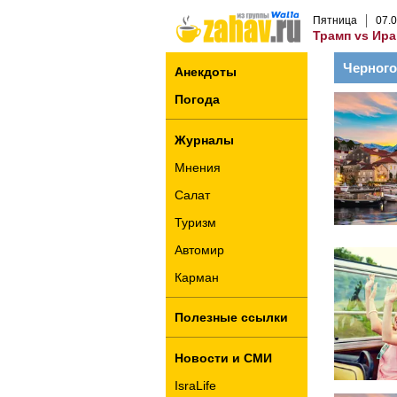
Пятница
07
.
0
Трамп vs Ира
Черног
Анекдоты
Погода
Журналы
Мнения
Салат
Туризм
Автомир
Карман
Полезные ссылки
Новости и СМИ
IsraLife