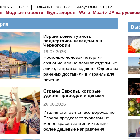
8
.
2026
17
:
17
Тель-Авив
+30
+27
Иерусалим
+31
+21
н
Модные новости
Будь здоров
Walla, Maariv, JP на русско
ория
Выб
Израильские туристы
подверглись нападению в
Черногории
19.07.2026
Несколько человек потеряли
сознание или не помнят отдельные
эпизоды произошедшего. Одного из
раненых доставили в Израиль для
лечения.
Страны Европы, которые
удивят природой и ценами
26.06.2026
Италия становится все дороже, но
Европа предлагает туристам не
менее красивые и значительно
более дешевые направления.