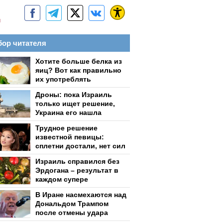
м
ор читателя
Хотите больше белка из
яиц? Вот как правильно
их употреблять
Дроны: пока Израиль
только ищет решение,
Украина его нашла
Трудное решение
известной певицы:
сплетни достали, нет сил
Израиль справился без
Эрдогана – результат в
каждом супере
В Иране насмехаются над
Дональдом Трампом
после отмены удара