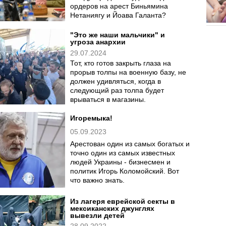
ордеров на арест Биньямина
Нетаниягу и Йоава Галанта?
"Это же наши мальчики" и
угроза анархии
29.07.2024
Тот, кто готов закрыть глаза на
прорыв толпы на военную базу, не
должен удивляться, когда в
следующий раз толпа будет
врываться в магазины.
Игоремыка!
05.09.2023
Арестован один из самых богатых и
точно один из самых известных
людей Украины - бизнесмен и
политик Игорь Коломойский. Вот
что важно знать.
Из лагеря еврейской секты в
мексиканских джунглях
вывезли детей