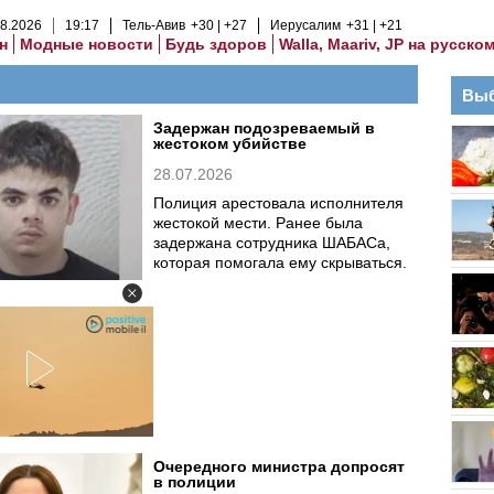
8
.
2026
19
:
17
Тель-Авив
+30
+27
Иерусалим
+31
+21
н
Модные новости
Будь здоров
Walla, Maariv, JP на русско
Выб
Задержан подозреваемый в
жестоком убийстве
28.07.2026
Полиция арестовала исполнителя
жестокой мести. Ранее была
задержана сотрудника ШАБАСа,
которая помогала ему скрываться.
Очередного министра допросят
в полиции