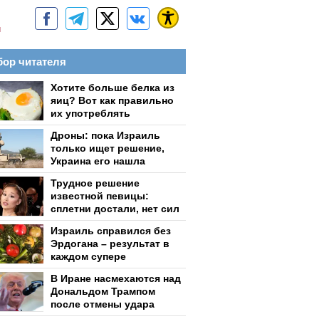
м
ор читателя
Хотите больше белка из
яиц? Вот как правильно
их употреблять
Дроны: пока Израиль
только ищет решение,
Украина его нашла
Трудное решение
известной певицы:
сплетни достали, нет сил
Израиль справился без
Эрдогана – результат в
каждом супере
В Иране насмехаются над
Дональдом Трампом
после отмены удара