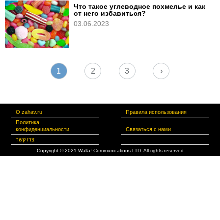
Что такое углеводное похмелье и как
от него избавиться?
03.06.2023
1
2
3
›
О zahav.ru
Правила использования
Политика
конфиденциальности
Связаться с нами
צרו קשר
Copyright © 2021 Walla! Communications LTD. All rights reserved